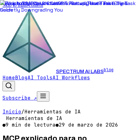
Skip to main content
blog
SPECTRUM AI LABS
Home
Blog
AI Tools
AI Workflows
Subscribe ↗
Inicio
/
Herramientas de IA
Herramientas de IA
●
9
min de lectura
●
29 de marzo de 2026
MCP explicado para no