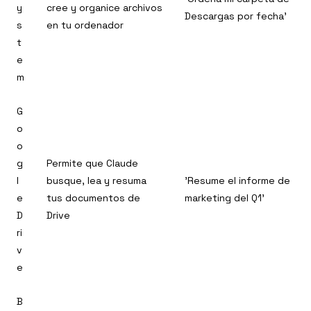
y
cree y organice archivos
Descargas por fecha'
s
en tu ordenador
t
e
m
G
o
o
g
Permite que Claude
l
busque, lea y resuma
'Resume el informe de
e
tus documentos de
marketing del Q1'
D
Drive
ri
v
e
B