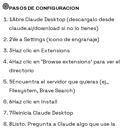
PASOS DE CONFIGURACION
1
Abre Claude Desktop (descargalo desde
claude.ai/download si no lo tienes)
2
Ve a Settings (icono de engranaje)
3
Haz clic en Extensions
4
Haz clic en 'Browse extensions' para ver el
directorio
5
Encuentra el servidor que quieras (ej.,
Filesystem, Brave Search)
6
Haz clic en Install
7
Reinicia Claude Desktop
8
Listo. Pregunta a Claude algo que use la