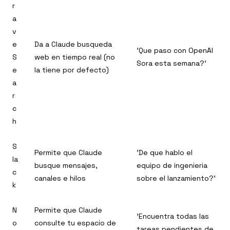
r
a
v
e
Da a Claude busqueda
'Que paso con OpenAI
S
web en tiempo real (no
Sora esta semana?'
e
la tiene por defecto)
a
r
c
h
S
Permite que Claude
'De que hablo el
la
busque mensajes,
equipo de ingenieria
c
canales e hilos
sobre el lanzamiento?'
k
N
Permite que Claude
'Encuentra todas las
o
consulte tu espacio de
tareas pendientes de