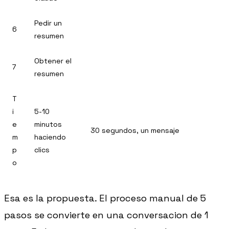
Pedir un
6
resumen
Obtener el
7
resumen
T
i
5-10
e
minutos
30 segundos, un mensaje
m
haciendo
p
clics
o
Esa es la propuesta. El proceso manual de 5
pasos se convierte en una conversacion de 1