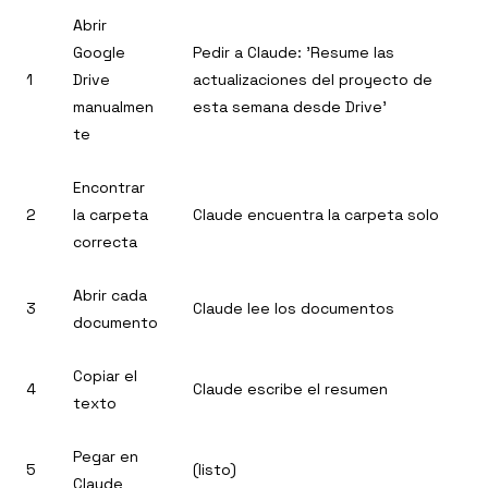
Abrir
Google
Pedir a Claude: 'Resume las
1
Drive
actualizaciones del proyecto de
manualmen
esta semana desde Drive'
te
Encontrar
2
la carpeta
Claude encuentra la carpeta solo
correcta
Abrir cada
3
Claude lee los documentos
documento
Copiar el
4
Claude escribe el resumen
texto
Pegar en
5
(listo)
Claude