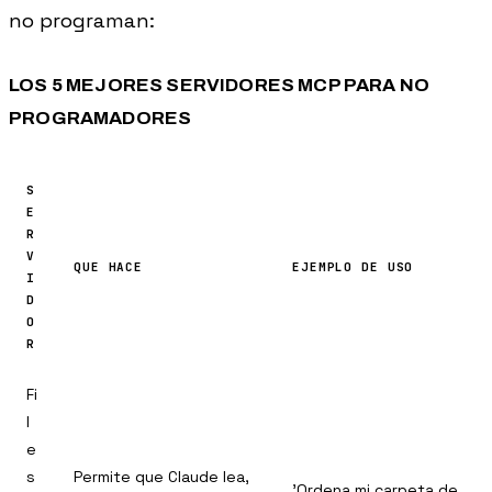
no programan:
LOS 5 MEJORES SERVIDORES MCP PARA NO
PROGRAMADORES
S
E
R
V
QUE HACE
EJEMPLO DE USO
I
D
O
R
Fi
l
e
s
Permite que Claude lea,
'Ordena mi carpeta de